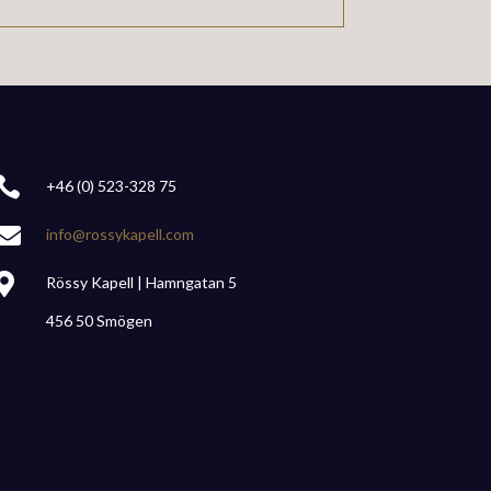

+46 (0) 523-328 75

info@rossykapell.com

Rössy Kapell | Hamngatan 5
456 50 Smögen