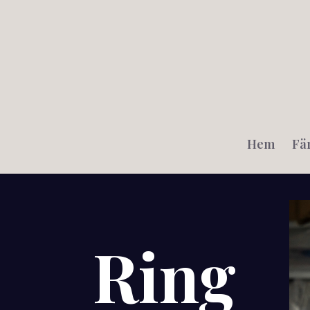
Hem
Fä
Ring