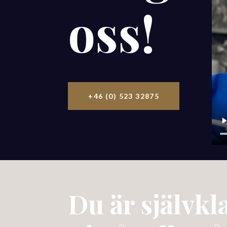
oss!
+46 (0) 523 32875
Du är självkl