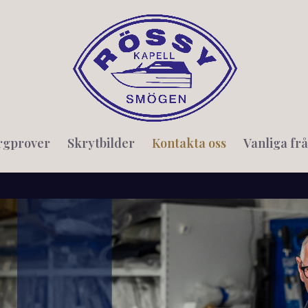
rgprover
Skrytbilder
Kontakta oss
Vanliga fr